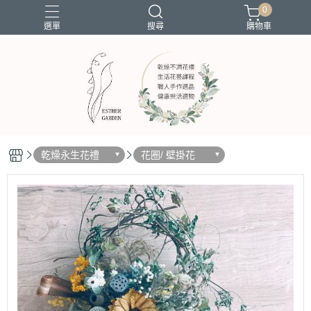
0
選單
搜尋
購物車
新年花禮
材料包
注連繩
乾燥永生花禮
花圈/ 壁掛花